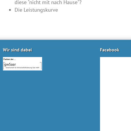
diese "nicht mit nach Hause"?
Die Leistungskurve
Wir sind dabei
Facebook
Ich bin absolut zufrieden und würde
Eine sehr
jederzeit wieder eine Veranstaltung
interessa
besuchen.
lohnt sic
Torena Stein
Victoria Plate